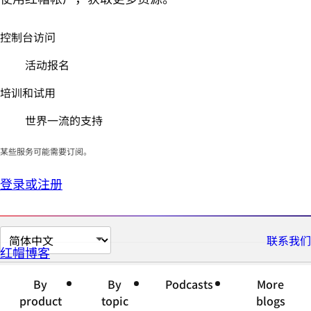
控制台访问
活动报名
培训和试用
世界一流的支持
某些服务可能需要订阅。
登录或注册
切
联系我们
红帽博客
换
页
By
By
Podcasts
More
面
product
topic
blogs
语