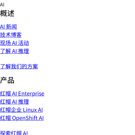
Skip
AI
to
概述
content
AI 新闻
技术博客
现场 AI 活动
了解 AI 推理
了解我们的方案
产品
红帽 AI Enterprise
红帽 AI 推理
红帽企业 Linux AI
红帽 OpenShift AI
探索红帽 AI