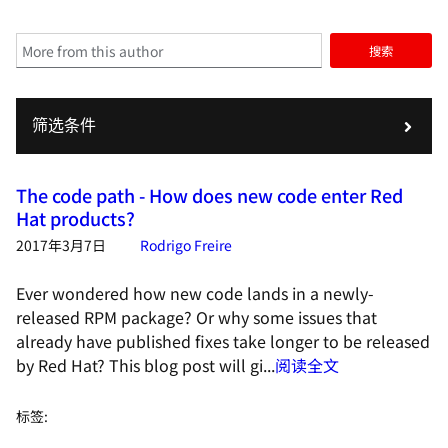
搜索
筛选条件
The code path - How does new code enter Red
Hat products?
2017年3月7日
Rodrigo Freire
Ever wondered how new code lands in a newly-
released RPM package? Or why some issues that
already have published fixes take longer to be released
by Red Hat? This blog post will gi...
阅读全文
标签
: