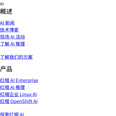
Skip
AI
to
概述
content
AI 新闻
技术博客
现场 AI 活动
了解 AI 推理
了解我们的方案
产品
红帽 AI Enterprise
红帽 AI 推理
红帽企业 Linux AI
红帽 OpenShift AI
探索红帽 AI