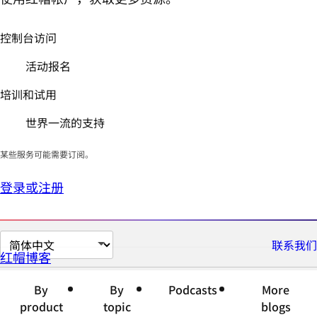
控制台访问
活动报名
培训和试用
世界一流的支持
某些服务可能需要订阅。
登录或注册
切
联系我们
红帽博客
换
页
By
By
Podcasts
More
面
product
topic
blogs
语