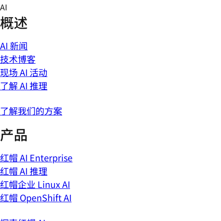
Skip
AI
to
概述
content
AI 新闻
技术博客
现场 AI 活动
了解 AI 推理
了解我们的方案
产品
红帽 AI Enterprise
红帽 AI 推理
红帽企业 Linux AI
红帽 OpenShift AI