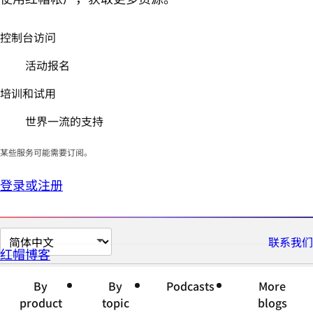
控制台访问
活动报名
培训和试用
世界一流的支持
某些服务可能需要订阅。
登录或注册
切
联系我们
红帽博客
换
页
By
By
Podcasts
More
面
product
topic
blogs
语