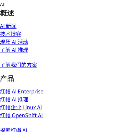
Skip
AI
to
概述
content
AI 新闻
技术博客
现场 AI 活动
了解 AI 推理
了解我们的方案
产品
红帽 AI Enterprise
红帽 AI 推理
红帽企业 Linux AI
红帽 OpenShift AI
探索红帽 AI