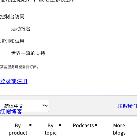
控制台访问
活动报名
培训和试用
世界一流的支持
某些服务可能需要订阅。
登录或注册
切
联系我们
红帽博客
换
页
By
By
Podcasts
More
面
product
topic
blogs
语