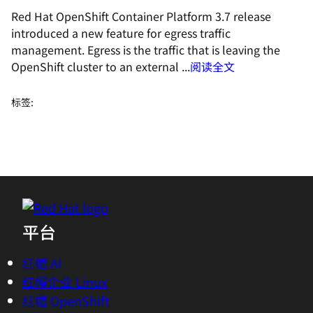
Red Hat OpenShift Container Platform 3.7 release
introduced a new feature for egress traffic
management. Egress is the traffic that is leaving the
OpenShift cluster to an external ...
阅读全文
标签
:
平台
红帽 AI
红帽企业 Linux
红帽 OpenShift