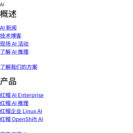
Skip
AI
to
概述
content
AI 新闻
技术博客
现场 AI 活动
了解 AI 推理
了解我们的方案
产品
红帽 AI Enterprise
红帽 AI 推理
红帽企业 Linux AI
红帽 OpenShift AI