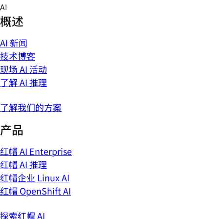
Skip
AI
to
概述
content
AI 新闻
技术博客
现场 AI 活动
了解 AI 推理
了解我们的方案
产品
红帽 AI Enterprise
红帽 AI 推理
红帽企业 Linux AI
红帽 OpenShift AI
探索红帽 AI