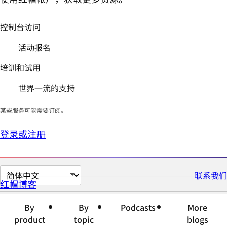
控制台访问
活动报名
培训和试用
世界一流的支持
某些服务可能需要订阅。
登录或注册
切
联系我们
红帽博客
换
页
By
By
Podcasts
More
面
product
topic
blogs
语