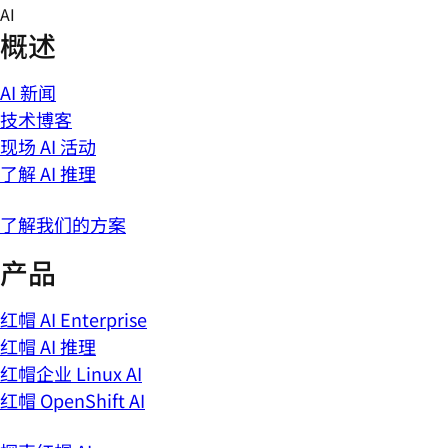
Skip
AI
to
概述
content
AI 新闻
技术博客
现场 AI 活动
了解 AI 推理
了解我们的方案
产品
红帽 AI Enterprise
红帽 AI 推理
红帽企业 Linux AI
红帽 OpenShift AI