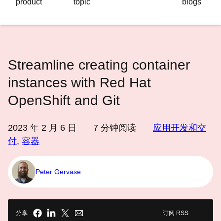
product
topic
blogs
语
言
Streamline creating container
instances with Red Hat
OpenShift and Git
2023 年 2 月 6 日
7
分钟阅读
应用开发和交
付
,
容器
Peter Gervase
分享
订阅 RSS