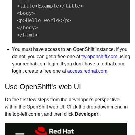
<title>Example</title>

<body>  

<p>Hello world</p>  

</body>

</html>
You must have access to an OpenShift instance. If you
do not, you can get a free one at
try.openshift.com
using
your redhat.com login. If you don't have a redhat.com
login, create a free one at
access.redhat.com
.
Use OpenShift's web UI
Do the first few steps from the developer's perspective
within the OpenShift web UI. Click the drop-down menu in
the top-left corner, and then click
Developer
.