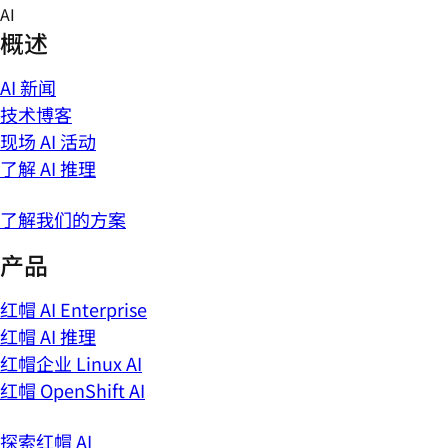
Skip
AI
to
概述
content
AI 新闻
技术博客
现场 AI 活动
了解 AI 推理
了解我们的方案
产品
红帽 AI Enterprise
红帽 AI 推理
红帽企业 Linux AI
红帽 OpenShift AI
探索红帽 AI