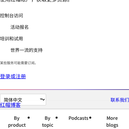
控制台访问
活动报名
培训和试用
世界一流的支持
某些服务可能需要订阅。
登录或注册
切
联系我们
红帽博客
换
页
By
By
Podcasts
More
面
product
topic
blogs
语