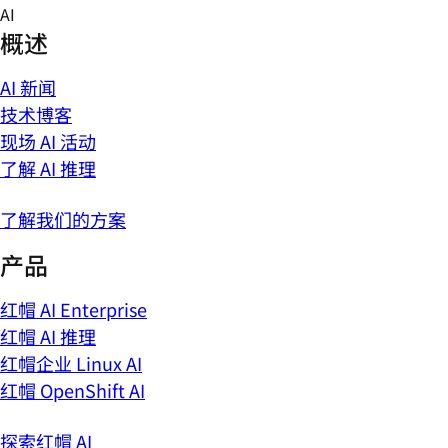
Skip
AI
to
概述
content
AI 新闻
技术博客
现场 AI 活动
了解 AI 推理
了解我们的方案
产品
红帽 AI Enterprise
红帽 AI 推理
红帽企业 Linux AI
红帽 OpenShift AI
探索红帽 AI