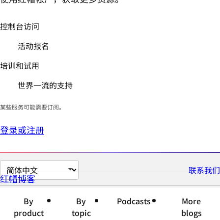
控制台访问
活动报名
培训和试用
世界一流的支持
某些服务可能需要订阅。
登录或注册
切
联系我们
红帽博客
换
页
By
By
Podcasts
More
面
product
topic
blogs
语