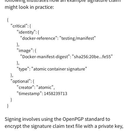
might look in practice:
{

    "critical": {

           "identity": {

               "docker-reference": "testing/manifest"

           },

           "image": {

               "Docker-manifest-digest": "sha256:20be...fe55"

           },

           "type": "atomic container signature"

    },

    "optional": {

           "creator": "atomic",

           "timestamp": 1458239713

    }

}
Signing involves using the OpenPGP standard to
encrypt the signature claim text file with a private key,