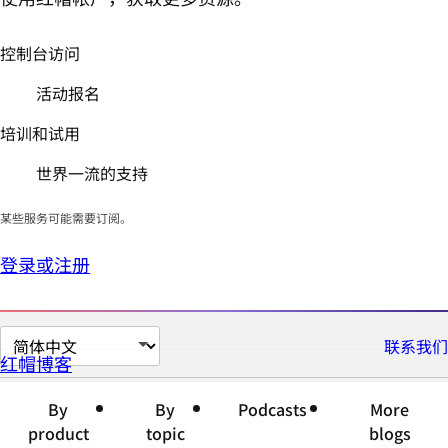
控制台访问
活动报名
培训和试用
世界一流的支持
某些服务可能需要订阅。
登录或注册
切
联系我们
红帽博客
换
页
By
By
Podcasts
More
面
product
topic
blogs
语