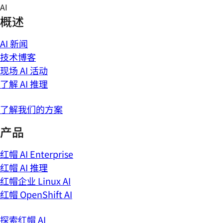
Skip
AI
to
概述
content
AI 新闻
技术博客
现场 AI 活动
了解 AI 推理
了解我们的方案
产品
红帽 AI Enterprise
红帽 AI 推理
红帽企业 Linux AI
红帽 OpenShift AI
探索红帽 AI