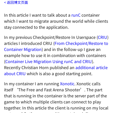
返回博文页面
In this article I want to talk about a
runC
container
which I want to migrate around the world while clients
stay connected to the application.
In my previous Checkpoint/Restore In Userspace (
CRIU
)
articles I introduced CRIU (
From Checkpoint/Restore to
Container Migration
) and in the follow-up I gave an
example how to use it in combination with containers
(
Container Live Migration Using runC and CRIU
).
Recently Christian Horn published an
additional article
about CRIU
which is also a good starting point.
In my container I am running
Xonotic
. Xonotic calls
itself ‘The Free and Fast Arena Shooter’. The part
that is running in the container is the server part of the
game to which multiple clients can connect to play
together. In this article the client is running on my local