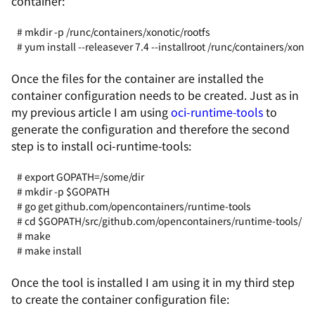
container:
#️ mkdir -p /runc/containers/xonotic/rootfs
# yum install --releasever 7.4 --installroot /runc/containers/xonot
Once the files for the container are installed the
container configuration needs to be created. Just as in
my previous article I am using
oci-runtime-tools
to
generate the configuration and therefore the second
step is to install
oci-runtime-tools
:
# export GOPATH=/some/dir
# mkdir -p $GOPATH
# go get github.com/opencontainers/runtime-tools
# cd $GOPATH/src/github.com/opencontainers/runtime-tools/
# make
# make install
Once the tool is installed I am using it in my third step
to create the container configuration file: