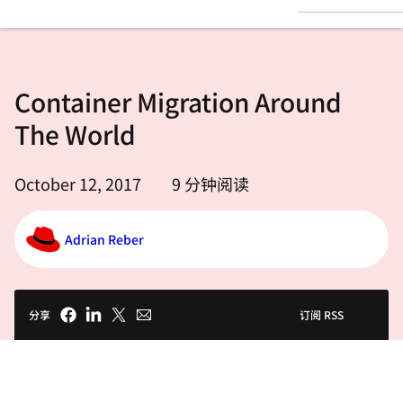
言
Container Migration Around
The World
October 12, 2017
9
分钟阅读
Adrian Reber
分享
订阅 RSS