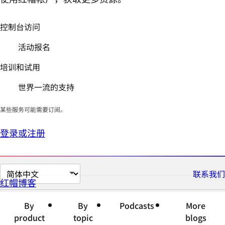
控制台访问
活动报名
培训和试用
世界一流的支持
某些服务可能需要订阅。
登录或注册
切
联系我们
红帽博客
换
页
By
By
Podcasts
More
面
product
topic
blogs
语