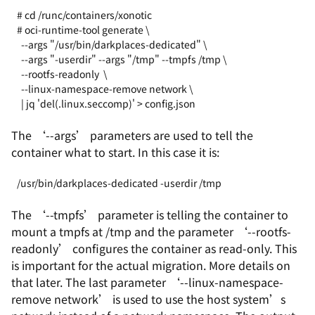
# cd /runc/containers/xonotic
# oci-runtime-tool generate \
  --args "/usr/bin/darkplaces-dedicated" \
  --args "-userdir" --args "/tmp" --tmpfs /tmp \
  --rootfs-readonly  \
  --linux-namespace-remove network \
  | jq 'del(.linux.seccomp)' > config.json
The ‘
--args
’ parameters are used to tell the
container what to start. In this case it is:
/usr/bin/darkplaces-dedicated -userdir /tmp
The ‘
--tmpfs
’ parameter is telling the container to
mount a
tmpfs
at
/tmp
and the parameter ‘
--rootfs-
readonly
’ configures the container as read-only. This
is important for the actual migration. More details on
that later. The last parameter ‘
--linux-namespace-
remove network
’ is used to use the host system’s