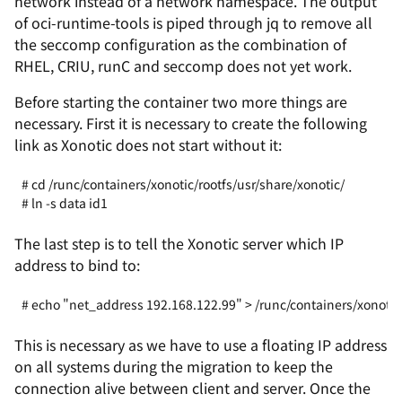
network instead of a network namespace. The output
of
oci-runtime-tools
is piped through
jq
to remove all
the
seccomp
configuration as the combination of
RHEL, CRIU, runC and
seccomp
does not yet work.
Before starting the container two more things are
necessary. First it is necessary to create the following
link as Xonotic does not start without it:
# cd /runc/containers/xonotic/rootfs/usr/share/xonotic/
# ln -s data id1
The last step is to tell the Xonotic server which IP
address to bind to:
# echo "net_address 192.168.122.99" > /runc/containers/xonotic/
This is necessary as we have to use a floating IP address
on all systems during the migration to keep the
connection alive between client and server. Once the