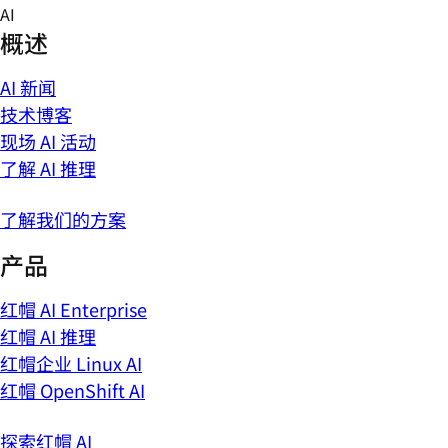
Skip
AI
to
概述
content
AI 新闻
技术博客
现场 AI 活动
了解 AI 推理
了解我们的方案
产品
红帽 AI Enterprise
红帽 AI 推理
红帽企业 Linux AI
红帽 OpenShift AI
探索红帽 AI