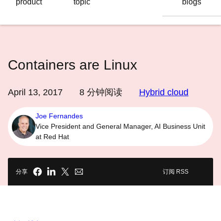
product
topic
blogs
语
言
Containers are Linux
April 13, 2017
8
分钟阅读
Hybrid cloud
Joe Fernandes
Vice President and General Manager, AI Business Unit
at Red Hat
分享
订阅 RSS