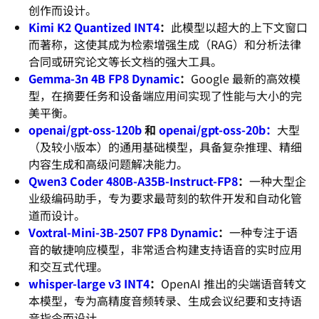
创作而设计。
Kimi K2 Quantized INT4
：
此模型以超大的上下文窗口
而著称，这使其成为检索增强生成（RAG）和分析法律
合同或研究论文等长文档的强大工具。
Gemma-3n 4B FP8 Dynamic
：
Google 最新的高效模
型，在摘要任务和设备端应用间实现了性能与大小的完
美平衡。
openai/gpt-oss-120b
和
openai/gpt-oss-20b：
大型
（及较小版本）的通用基础模型，具备复杂推理、精细
内容生成和高级问题解决能力。
Qwen3 Coder 480B-A35B-Instruct-FP8
：
一种大型企
业级编码助手，专为要求最苛刻的软件开发和自动化管
道而设计。
Voxtral-Mini-3B-2507 FP8 Dynamic
：
一种专注于语
音的敏捷响应模型，非常适合构建支持语音的实时应用
和交互式代理。
whisper-large v3 INT4
：
OpenAI 推出的尖端语音转文
本模型，专为高精度音频转录、生成会议纪要和支持语
音指令而设计。