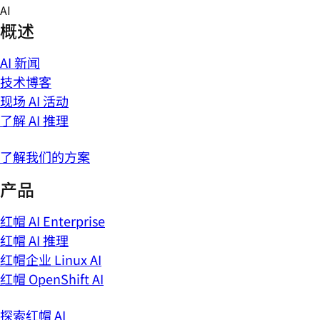
Skip
AI
to
概述
content
AI 新闻
技术博客
现场 AI 活动
了解 AI 推理
了解我们的方案
产品
红帽 AI Enterprise
红帽 AI 推理
红帽企业 Linux AI
红帽 OpenShift AI
探索红帽 AI