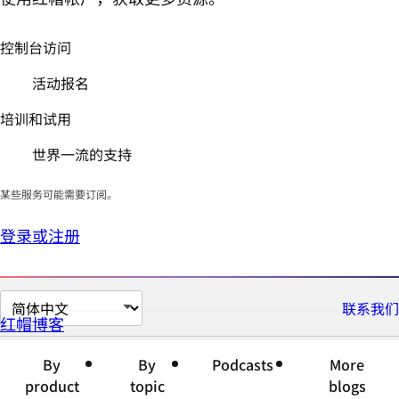
控制台访问
活动报名
培训和试用
世界一流的支持
某些服务可能需要订阅。
登录或注册
切
联系我们
红帽博客
换
页
By
By
Podcasts
More
面
product
topic
blogs
语