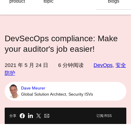
product
topic
blogs
语
言
DevSecOps compliance: Make
your auditor's job easier!
2021 年 5 月 24 日
6
分钟阅读
DevOps
,
安全
防护
Dave Meurer
Global Solution Architect, Security ISVs
分享
订阅 RSS