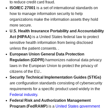
to reduce credit card fraud.
ISO/IEC 27001
is a set of international standards on
how to manage information security to help
organizations make the information assets they hold
more secure.
U.S. Health Insurance Portability and Accountability
Act (HIPAA)
is a United States federal law to protect
sensitive health information from being disclosed
unless the patient consents. .
European Union General Data Protection
Regulation (GDPR)
harmonizes national data privacy
laws in the European Union to protect the privacy of
citizens of the EU..
Security Technical Implementation Guides (STIGs)
are configuration standards consisting of cybersecurity
requirements for a specific product used widely in the
Federal industry
.
Federal Risk and Authorization Management
Program (FedRAMP)
is a
United States government