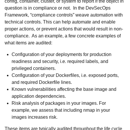
config, container, cluster, or system to report if the object in
question is in compliance or not. In the DevSecOps
Framework, “compliance controls” weave automation with
technical controls. This can help automate and enable
proper actions, or prevent actions that would result in non-
compliance. As an example, a few concrete examples of
what items are audited:
Configuration of your deployments for production
readiness and security, i.e. required labels, and
privileged containers.
Configuration of your Dockerfiles, i.e. exposed ports,
and required Dockerfile lines.
Known vulnerabilities affecting the base image and
application dependencies.
Risk analysis of packages in your images. For
example, we assess that including nmap in your
images increases risk.
These items are typically audited throughout the life cycle