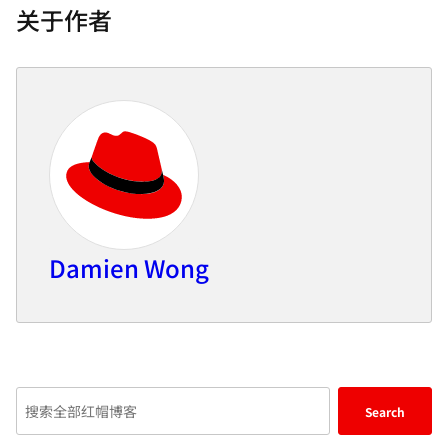
关于作者
Damien Wong
Enter
Search
keywords