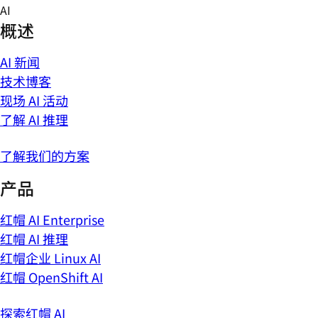
Skip
AI
to
概述
content
AI 新闻
技术博客
现场 AI 活动
了解 AI 推理
了解我们的方案
产品
红帽 AI Enterprise
红帽 AI 推理
红帽企业 Linux AI
红帽 OpenShift AI
探索红帽 AI