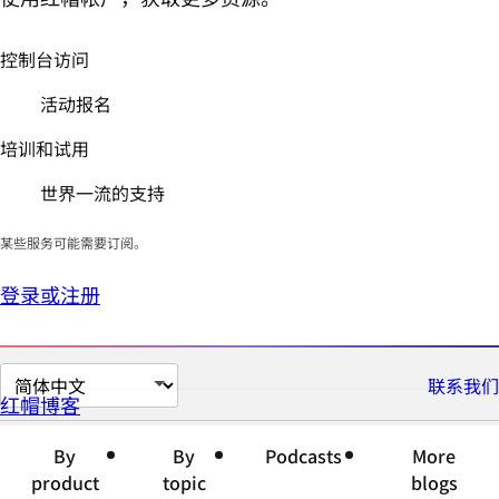
控制台访问
活动报名
培训和试用
世界一流的支持
某些服务可能需要订阅。
登录或注册
切
联系我们
红帽博客
换
页
By
By
Podcasts
More
面
product
topic
blogs
语