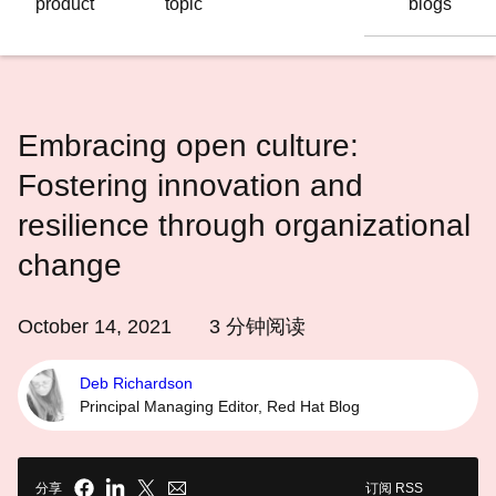
product
topic
blogs
语
言
Embracing open culture:
Fostering innovation and
resilience through organizational
change
October 14, 2021
3
分钟阅读
Deb Richardson
Principal Managing Editor, Red Hat Blog
分享
订阅 RSS