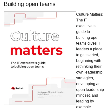
Building open teams
Culture Matters:
The IT
executive’s
guide to
building open
teams
gives IT
leaders a place
to get started,
beginning with
rethinking their
own leadership
strategies,
developing an
open leadership
mindset, and
leading by
example.