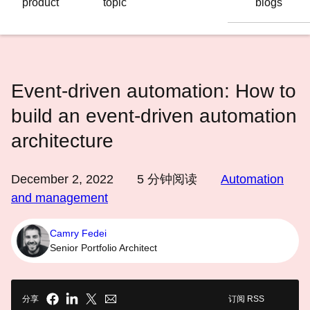
product
topic
blogs
语
言
Event-driven automation: How to
build an event-driven automation
architecture
December 2, 2022
5
分钟阅读
Automation
and management
Camry Fedei
Senior Portfolio Architect
分享
订阅 RSS