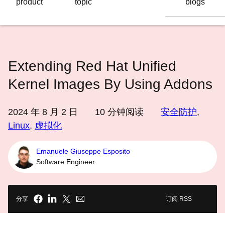
product
topic
blogs
语
言
Extending Red Hat Unified
Kernel Images By Using Addons
2024 年 8 月 2 日
10
分钟阅读
安全防护
,
Linux
,
虚拟化
Emanuele Giuseppe Esposito
Software Engineer
分享
订阅 RSS