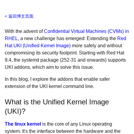
返回博文页面
With the advent of
Confidential Virtual Machines (CVMs) in
RHEL
, a new challenge has emerged: Extending the
Red
Hat UKI (Unified Kernel Image)
more safely and without
compromising its security footprint. Starting with Red Hat
9.4, the systemd package (252-31 and onwards) supports
UKI addons, which aim to solve this issue.
In this blog, I explore the addons that enable safer
extension of the UKI kernel command line.
What is the Unified Kernel Image
(UKI)?
The linux kernel
is the core of any Linux operating
system. It's the interface between the hardware and the