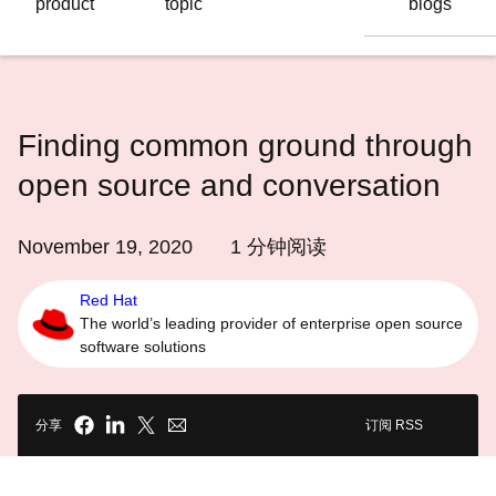
product
topic
blogs
语
言
Finding common ground through
open source and conversation
November 19, 2020
1
分钟阅读
Red Hat
The world’s leading provider of enterprise open source
software solutions
分享
订阅 RSS