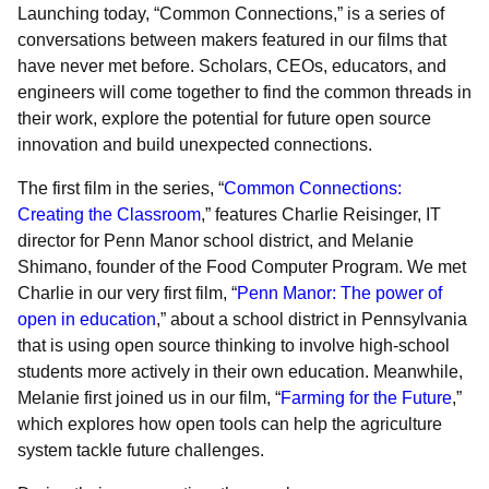
Launching today, “Common Connections,” is a series of
conversations between makers featured in our films that
have never met before. Scholars, CEOs, educators, and
engineers will come together to find the common threads in
their work, explore the potential for future open source
innovation and build unexpected connections.
The first film in the series, “
Common Connections:
Creating the Classroom
,” features Charlie Reisinger, IT
director for Penn Manor school district, and Melanie
Shimano, founder of the Food Computer Program. We met
Charlie in our very first film, “
Penn Manor: The power of
open in education
,” about a school district in Pennsylvania
that is using open source thinking to involve high-school
students more actively in their own education. Meanwhile,
Melanie first joined us in our film, “
Farming for the Future
,”
which explores how open tools can help the agriculture
system tackle future challenges.