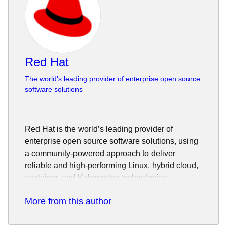
Red Hat
The world’s leading provider of enterprise open source
software solutions
Red Hat is the world’s leading provider of
enterprise open source software solutions, using
a community-powered approach to deliver
reliable and high-performing Linux, hybrid cloud,
container, and Kubernetes technologies.
Red Hat helps customers integrate new and
More from this author
existing IT applications, develop cloud-native
applications, standardize on our industry-leading