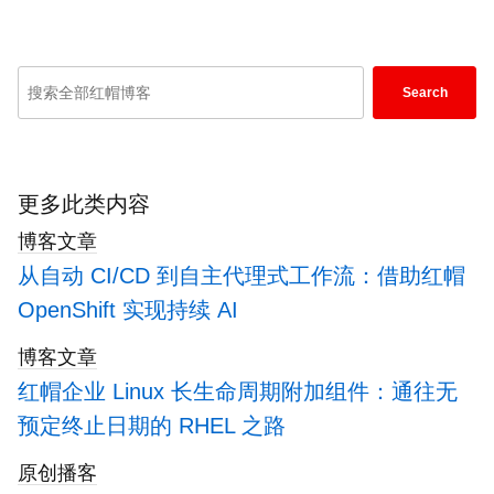
operating system, and automate, secure, and
manage complex environments. Award-winning
support, training, and consulting services make
Enter
Search
Red Hat a trusted adviser to the Fortune 500. As
keywords
a strategic partner to cloud providers, system
here
integrators, application vendors, customers, and
to
open source communities, Red Hat can help
search
更多此类内容
organizations prepare for the digital future.
blogs
博客文章
从自动 CI/CD 到自主代理式工作流：借助红帽
OpenShift 实现持续 AI
博客文章
红帽企业 Linux 长生命周期附加组件：通往无
预定终止日期的 RHEL 之路
原创播客