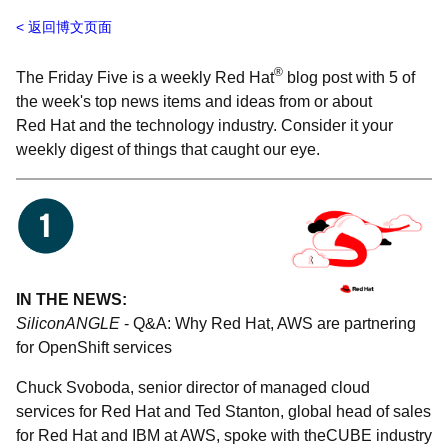
返回博文页面
®
The Friday Five is a weekly Red Hat
blog post with 5 of
the week's top news items and ideas from or about
Red Hat and the technology industry. Consider it your
weekly digest of things that caught our eye.
IN THE NEWS:
SiliconANGLE
- Q&A: Why Red Hat, AWS are partnering
for OpenShift services
Chuck Svoboda, senior director of managed cloud
services for Red Hat and Ted Stanton, global head of sales
for Red Hat and IBM at AWS, spoke with theCUBE industry