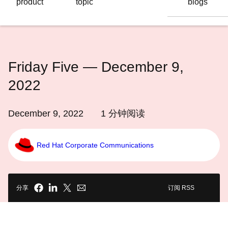
product
topic
blogs
语
言
Friday Five — December 9,
2022
December 9, 2022
1
分钟阅读
Red Hat Corporate Communications
分享
订阅 RSS