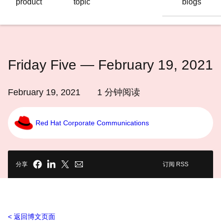
product
topic
blogs
语
言
Friday Five — February 19, 2021
February 19, 2021
1
分钟阅读
Red Hat Corporate Communications
分享
订阅 RSS
返回博文页面