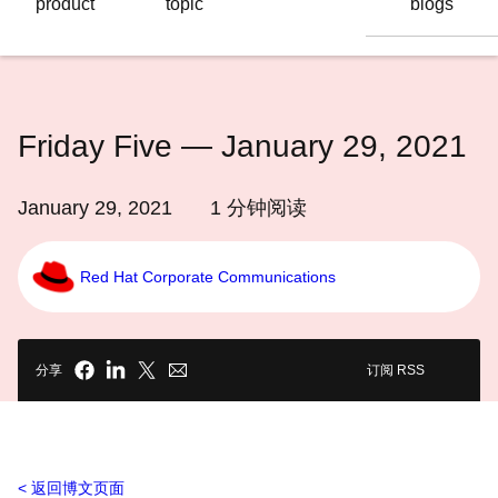
product
topic
blogs
语
言
Friday Five — January 29, 2021
January 29, 2021
1
分钟阅读
Red Hat Corporate Communications
分享
订阅 RSS
返回博文页面