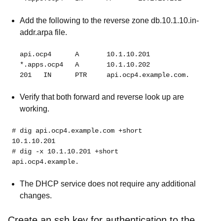
Add the following to the reverse zone db.10.1.10.in-
addr.arpa file.
  api.ocp4	A	10.1.10.201
  *.apps.ocp4	A	10.1.10.202
  201	IN	PTR	api.ocp4.example.com.
Verify that both forward and reverse look up are
working.
# dig api.ocp4.example.com +short
10.1.10.201
# dig -x 10.1.10.201 +short
api.ocp4.example.
The DHCP service does not require any additional
changes.
Create an ssh key for authentication to the