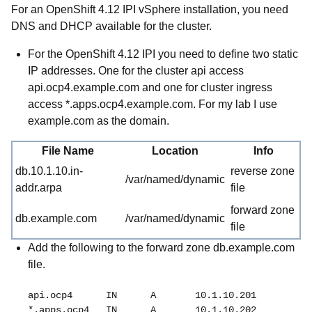
For an OpenShift 4.12 IPI vSphere installation, you need
DNS and DHCP available for the cluster.
For the OpenShift 4.12 IPI you need to define two static
IP addresses. One for the cluster api access
api.ocp4.example.com and one for cluster ingress
access *.apps.ocp4.example.com. For my lab I use
example.com as the domain.
File Name
Location
Info
db.10.1.10.in-
reverse zone
/var/named/dynamic
addr.arpa
file
forward zone
db.example.com
/var/named/dynamic
file
Add the following to the forward zone db.example.com
file.
  api.ocp4	IN	A	10.1.10.201
  *.apps.ocp4	IN	A	10.1.10.202