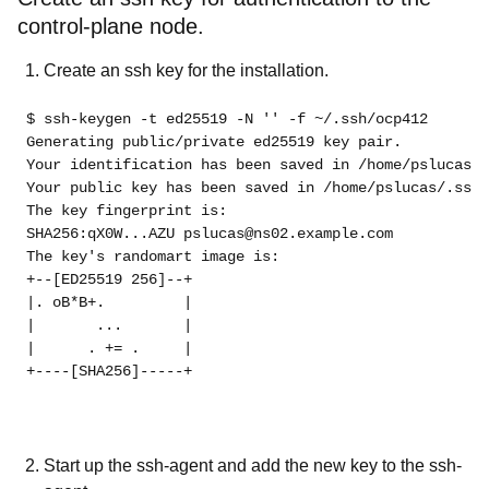
control-plane node.
Create an ssh key for the installation.
$ ssh-keygen -t ed25519 -N '' -f ~/.ssh/ocp412
Generating public/private ed25519 key pair.
Your identification has been saved in /home/pslucas/.
Your public key has been saved in /home/pslucas/.ssh/
The key fingerprint is:
SHA256:qX0W...AZU pslucas@ns02.example.com
The key's randomart image is:
+--[ED25519 256]--+
|. oB*B+.         |
|       ...       |
|      . += .     |
+----[SHA256]-----+
Start up the ssh-agent and add the new key to the ssh-