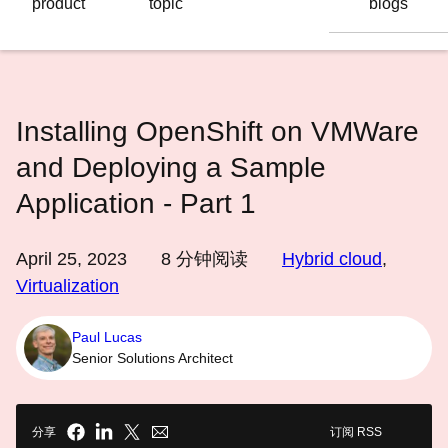
product
topic
blogs
语
言
Installing OpenShift on VMWare
and Deploying a Sample
Application - Part 1
April 25, 2023
8
分钟阅读
Hybrid cloud
,
Virtualization
Paul Lucas
Senior Solutions Architect
分享
订阅 RSS