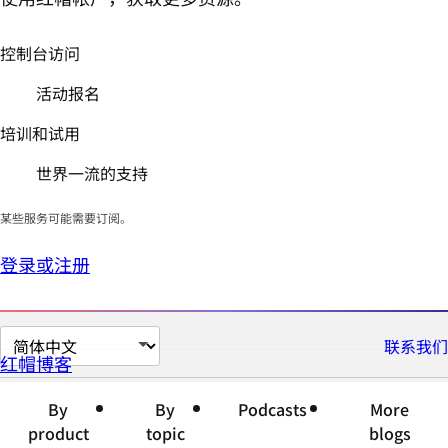
控制台访问
活动报名
培训和试用
世界一流的支持
某些服务可能需要订阅。
登录或注册
切
联系我们
红帽博客
换
页
By
By
Podcasts
More
面
product
topic
blogs
语