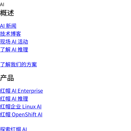
Skip
AI
to
概述
content
AI 新闻
技术博客
现场 AI 活动
了解 AI 推理
了解我们的方案
产品
红帽 AI Enterprise
红帽 AI 推理
红帽企业 Linux AI
红帽 OpenShift AI
探索红帽 AI