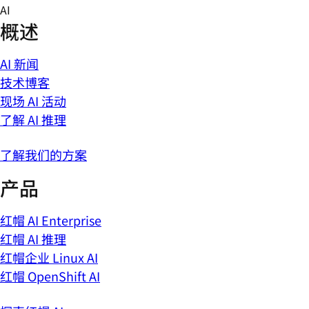
Skip
AI
to
概述
content
AI 新闻
技术博客
现场 AI 活动
了解 AI 推理
了解我们的方案
产品
红帽 AI Enterprise
红帽 AI 推理
红帽企业 Linux AI
红帽 OpenShift AI