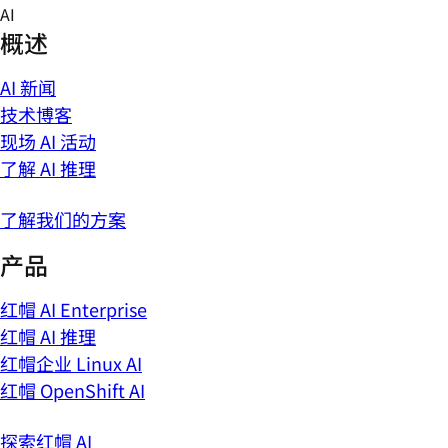
Skip
AI
to
概述
content
AI 新闻
技术博客
现场 AI 活动
了解 AI 推理
了解我们的方案
产品
红帽 AI Enterprise
红帽 AI 推理
红帽企业 Linux AI
红帽 OpenShift AI
探索红帽 AI