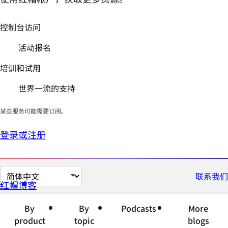
控制台访问
活动报名
培训和试用
世界一流的支持
某些服务可能需要订阅。
登录或注册
切
联系我们
红帽博客
换
页
By
By
Podcasts
More
面
product
topic
blogs
语