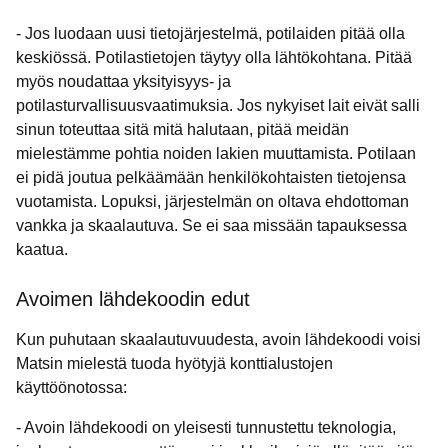
- Jos luodaan uusi tietojärjestelmä, potilaiden pitää olla
keskiössä. Potilastietojen täytyy olla lähtökohtana. Pitää
myös noudattaa yksityisyys- ja
potilasturvallisuusvaatimuksia. Jos nykyiset lait eivät salli
sinun toteuttaa sitä mitä halutaan, pitää meidän
mielestämme pohtia noiden lakien muuttamista. Potilaan
ei pidä joutua pelkäämään henkilökohtaisten tietojensa
vuotamista. Lopuksi, järjestelmän on oltava ehdottoman
vankka ja skaalautuva. Se ei saa missään tapauksessa
kaatua.
Avoimen lähdekoodin edut
Kun puhutaan skaalautuvuudesta, avoin lähdekoodi voisi
Matsin mielestä tuoda hyötyjä konttialustojen
käyttöönotossa:
- Avoin lähdekoodi on yleisesti tunnustettu teknologia,