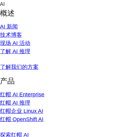
Skip
AI
to
概述
content
AI 新闻
技术博客
现场 AI 活动
了解 AI 推理
了解我们的方案
产品
红帽 AI Enterprise
红帽 AI 推理
红帽企业 Linux AI
红帽 OpenShift AI
探索红帽 AI