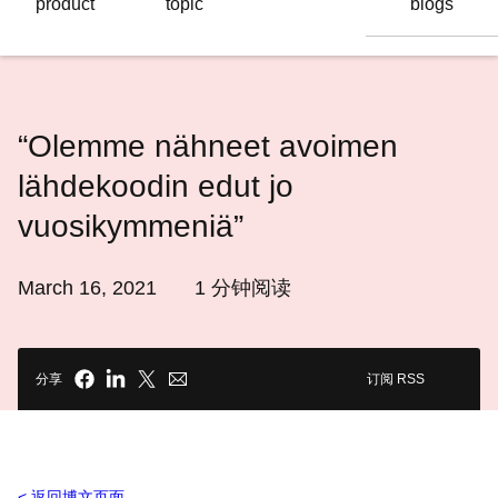
product
topic
blogs
语
言
“Olemme nähneet avoimen
lähdekoodin edut jo
vuosikymmeniä”
March 16, 2021
1
分钟阅读
分享
订阅 RSS
返回博文页面