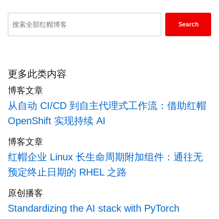
Enter
Search
keywords
here
to
search
更多此类内容
blogs
博客文章
从自动 CI/CD 到自主代理式工作流：借助红帽
OpenShift 实现持续 AI
博客文章
红帽企业 Linux 长生命周期附加组件：通往无
预定终止日期的 RHEL 之路
原创播客
Standardizing the AI stack with PyTorch