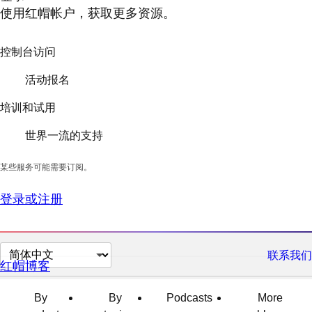
使用红帽帐户，获取更多资源。
控制台访问
活动报名
培训和试用
世界一流的支持
某些服务可能需要订阅。
登录或注册
切
联系我们
红帽博客
换
页
By
By
Podcasts
More
面