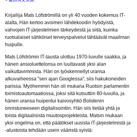
Kirjailija Mats Löfströmillä on yli 40 vuoden kokemus IT-
alalta, Hän kertoo avoimen lähdekoodin hyödyistä,
vahvojen IT-järjestelmien tärkeydestä ja siitä, kuinka
ruotsalaiset sähköiset terveyspalvelut tähtäävät maailman
huipulle.
Mats Löfströmin IT-tausta ulottuu 1970-luvulle saakka, ja
hänen ansioluettelonsa on luultavasti yksi alan
vaikuttavimmista. Hän on työskennellyt uransa
alkuvaiheessa ”sen ajan Googlessa”, siis hakukoneiden
parissa. Myöhemmin hän oli mukana Ruotsin parlamentin
toimistoautomaatiossa, joksi sitä kutsuttiin 80-luvulla, ja
hänen uransa huipentui kaivosyhtiö Bolidenin
onnistuneeseen digitalisointiin. Hän siis tietää yhtä ja
toista digitaalisista muutosprojekteista. Matsin mukaan
yksi ongelma on, että päätökset uusista IT-järjestelmistä ja
-alustoista tehdään usein vääristä syistä: