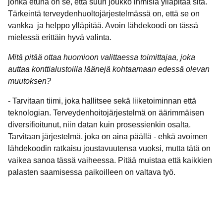
jonka etuna on se, että suuri joukko ihmisiä ylläpitää sitä.
Tärkeintä terveydenhuoltojärjestelmässä on, että se on
vankka ja helppo ylläpitää. Avoin lähdekoodi on tässä
mielessä erittäin hyvä valinta.
Mitä pitää ottaa huomioon valittaessa toimittajaa, joka
auttaa konttialustoilla läänejä kohtaamaan edessä olevan
muutoksen?
- Tarvitaan tiimi, joka hallitsee sekä liiketoiminnan että
teknologian. Terveydenhoitojärjestelmä on äärimmäisen
diversifioitunut, niin datan kuin prosessienkin osalta.
Tarvitaan järjestelmä, joka on aina päällä - ehkä avoimen
lähdekoodin ratkaisu joustavuutensa vuoksi, mutta tätä on
vaikea sanoa tässä vaiheessa. Pitää muistaa että kaikkien
palasten saamisessa paikoilleen on valtava työ.