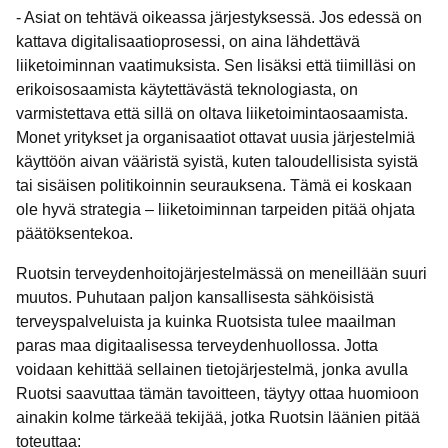
- Asiat on tehtävä oikeassa järjestyksessä. Jos edessä on
kattava digitalisaatioprosessi, on aina lähdettävä
liiketoiminnan vaatimuksista. Sen lisäksi että tiimilläsi on
erikoisosaamista käytettävästä teknologiasta, on
varmistettava että sillä on oltava liiketoimintaosaamista.
Monet yritykset ja organisaatiot ottavat uusia järjestelmiä
käyttöön aivan vääristä syistä, kuten taloudellisista syistä
tai sisäisen politikoinnin seurauksena. Tämä ei koskaan
ole hyvä strategia – liiketoiminnan tarpeiden pitää ohjata
päätöksentekoa.
Ruotsin terveydenhoitojärjestelmässä on meneillään suuri
muutos. Puhutaan paljon kansallisesta sähköisistä
terveyspalveluista ja kuinka Ruotsista tulee maailman
paras maa digitaalisessa terveydenhuollossa. Jotta
voidaan kehittää sellainen tietojärjestelmä, jonka avulla
Ruotsi saavuttaa tämän tavoitteen, täytyy ottaa huomioon
ainakin kolme tärkeää tekijää, jotka Ruotsin läänien pitää
toteuttaa: