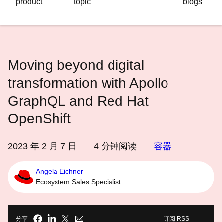
product
topic
blogs
语
言
Moving beyond digital
transformation with Apollo
GraphQL and Red Hat
OpenShift
2023 年 2 月 7 日
4
分钟阅读
容器
Angela Eichner
Ecosystem Sales Specialist
分享
订阅 RSS