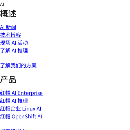
Skip
AI
to
概述
content
AI 新闻
技术博客
现场 AI 活动
了解 AI 推理
了解我们的方案
产品
红帽 AI Enterprise
红帽 AI 推理
红帽企业 Linux AI
红帽 OpenShift AI