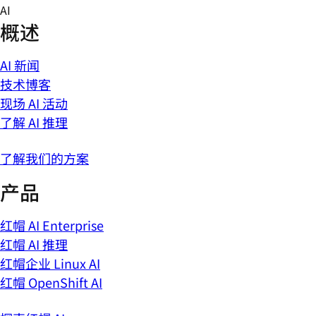
Skip
AI
to
概述
content
AI 新闻
技术博客
现场 AI 活动
了解 AI 推理
了解我们的方案
产品
红帽 AI Enterprise
红帽 AI 推理
红帽企业 Linux AI
红帽 OpenShift AI