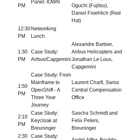
Panel: IOWN
PM
Oguchi (Fujitsu),
Daniel Froehlich (Red
Hat)
12:30
Networking
PM
Lunch
Alexandre Barbier,
1:30
Case Study:
Airbus Helicopters and
PM
Airbus/Capgemini
Jonathan Le Lous,
Capgemini
Case Study: From
Mainframe to
Laurent Charfi, Swiss
1:50
OpenShift - A
Central Compensation
PM
Three Year
Office
Journey
Case Study:
Sascha Schmidt and
2:10
Keycloak at
Felix Peters,
PM
Breuninger
Breuninger
2:30
Case Study:
André Alfter, Bechtle