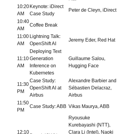
10:20
Keynote: iDirect
Peter de Cleyn, iDirect
AM
Case Study
10:40
Coffee Break
AM
11:00
Lightning Talk:
Jeremy Eder, Red Hat
AM
OpenShift AI
Deploying Text
11:10
Generation
Guillaume Salou,
AM
Inference on
Hugging Face
Kubernetes
Case Study:
Alexandre Barbier and
11:30
OpenShift AI at
Sébastien Delacraz,
PM
Airbus
Airbus
11:50
Case Study: ABB
Vikas Maurya, ABB
PM
Ryousuke
Kurebayashi (NTT),
12:10
Clara Li (Intel), Naoki