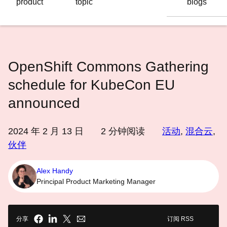
product
topic
blogs
语
言
OpenShift Commons Gathering
schedule for KubeCon EU
announced
2024 年 2 月 13 日
2
分钟阅读
活动
,
混合云
,
伙伴
Alex Handy
Principal Product Marketing Manager
分享
订阅 RSS