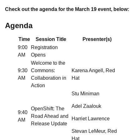
Check out the agenda for the March 19 event, below:
Agenda
Time
Session Title
Presenter(s)
9:00
Registration
AM
Opens
Welcome to the
9:30
Commons:
Karena Angell, Red
AM
Collaboration in
Hat
Action
Stu Miniman
Adel Zaalouk
OpenShift: The
9:40
Road Ahead and
Harriet Lawrence
AM
Release Update
Stevan LeMeur, Red
Hat