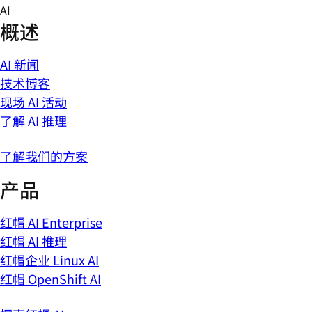
Skip
AI
to
概述
content
AI 新闻
技术博客
现场 AI 活动
了解 AI 推理
了解我们的方案
产品
红帽 AI Enterprise
红帽 AI 推理
红帽企业 Linux AI
红帽 OpenShift AI