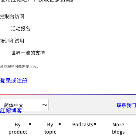
控制台访问
活动报名
培训和试用
世界一流的支持
某些服务可能需要订阅。
登录或注册
切
联系我们
红帽博客
换
页
By
By
Podcasts
More
面
product
topic
blogs
语