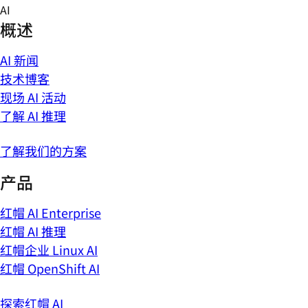
Skip
AI
to
概述
content
AI 新闻
技术博客
现场 AI 活动
了解 AI 推理
了解我们的方案
产品
红帽 AI Enterprise
红帽 AI 推理
红帽企业 Linux AI
红帽 OpenShift AI
探索红帽 AI