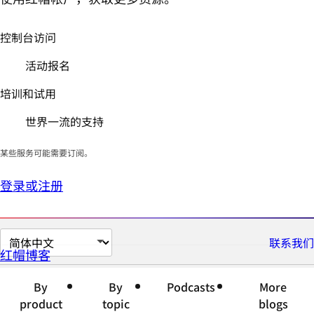
控制台访问
活动报名
培训和试用
世界一流的支持
某些服务可能需要订阅。
登录或注册
切
联系我们
红帽博客
换
页
By
By
Podcasts
More
面
product
topic
blogs
语