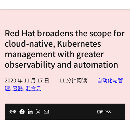
言
Red Hat broadens the scope for
cloud-native, Kubernetes
management with greater
observability and automation
2020 年 11 月 17 日
11
分钟阅读
自动化与管
理
,
容器
,
混合云
分享
订阅 RSS