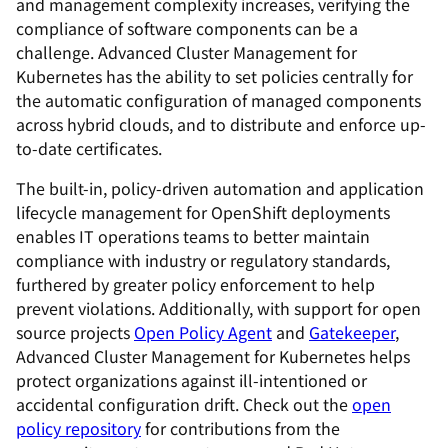
and management complexity increases, verifying the
compliance of software components can be a
challenge. Advanced Cluster Management for
Kubernetes has the ability to set policies centrally for
the automatic configuration of managed components
across hybrid clouds, and to distribute and enforce up-
to-date certificates.
The built-in, policy-driven automation and application
lifecycle management for OpenShift deployments
enables IT operations teams to better maintain
compliance with industry or regulatory standards,
furthered by greater policy enforcement to help
prevent violations. Additionally, with support for open
source projects
Open Policy Agent
and
Gatekeeper
,
Advanced Cluster Management for Kubernetes helps
protect organizations against ill-intentioned or
accidental configuration drift. Check out the
open
policy repository
for contributions from the