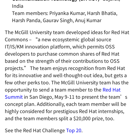
India
Team members: Priyanka Kumar, Harsh Bhatia,
Harsh Panda, Gaurav Singh, Anuj Kumar
The McGill University team developed ideas for Red Hat
Commons – “a new ecosystemic global source
IT/IS/KM innovation platform, which permits OSS
developers to purchase common shares of Red Hat
based on the strength of their contributions to OSS
projects.” The team enjoys recognition from Red Hat
for its innovative and well-thought-out idea, but gets a
few other perks too. The McGill University team has the
opportunity to send a team member to the
Red Hat
Summit
in San Diego, May 9-11 to present the team’s
concept plan. Additionally, each team member will be
highly considered for prestigious Red Hat internships,
and the team members split a $20,000 prize, too.
See the Red Hat Challenge
Top 20
.