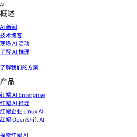
Skip
AI
to
概述
content
AI 新闻
技术博客
现场 AI 活动
了解 AI 推理
了解我们的方案
产品
红帽 AI Enterprise
红帽 AI 推理
红帽企业 Linux AI
红帽 OpenShift AI
探索红帽 AI