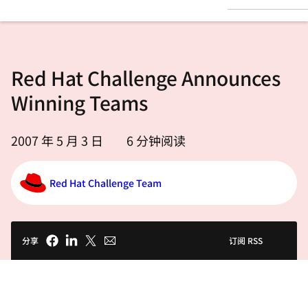
言
Red Hat Challenge Announces
Winning Teams
2007 年 5 月 3 日
6
分钟阅读
Red Hat Challenge Team
分享
订阅 RSS