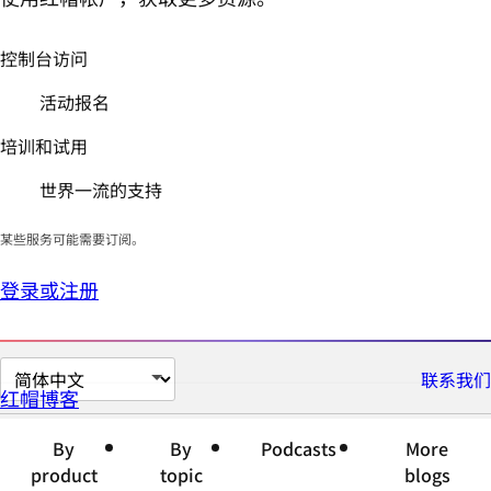
控制台访问
活动报名
培训和试用
世界一流的支持
某些服务可能需要订阅。
登录或注册
切
联系我们
红帽博客
换
页
By
By
Podcasts
More
面
product
topic
blogs
语