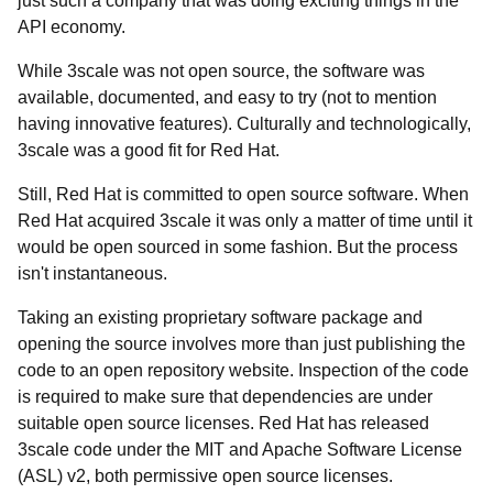
just such a company that was doing exciting things in the
API economy.
While 3scale was not open source, the software was
available, documented, and easy to try (not to mention
having innovative features). Culturally and technologically,
3scale was a good fit for Red Hat.
Still, Red Hat is committed to open source software. When
Red Hat acquired 3scale it was only a matter of time until it
would be open sourced in some fashion. But the process
isn't instantaneous.
Taking an existing proprietary software package and
opening the source involves more than just publishing the
code to an open repository website. Inspection of the code
is required to make sure that dependencies are under
suitable open source licenses. Red Hat has released
3scale code under the MIT and Apache Software License
(ASL) v2, both permissive open source licenses.