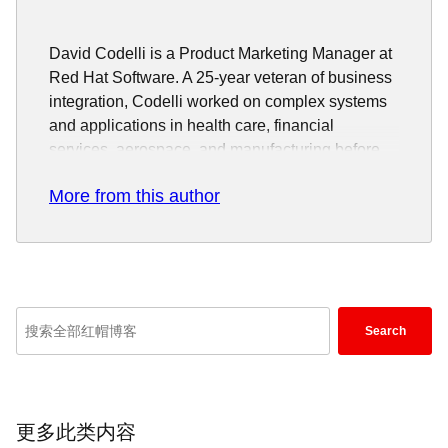
David Codelli is a Product Marketing Manager at
Red Hat Software. A 25-year veteran of business
integration, Codelli worked on complex systems
and applications in health care, financial
services, aerospace, and manufacturing before
assuming leadership roles in product
More from this author
management and marketing. He has worked with
many leading edge companies including Sun
Microsystems, Verizon, McKesson, and General
Atomics. He has a deep understanding of
information security and governance, enterprise
Enter
integration, distributed systems, and cloud
Search
platforms. He holds a bachelor's degree in
keywords
Information and Computer Science from Georgia
here
Tech.
to
search
更多此类内容