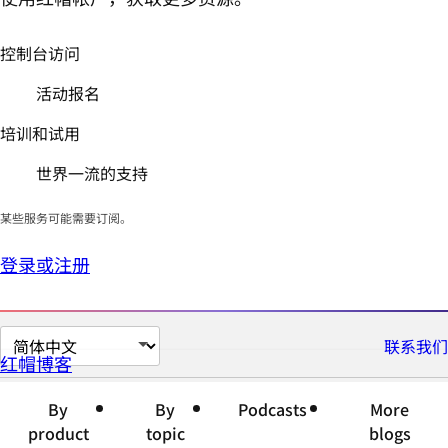
控制台访问
活动报名
培训和试用
世界一流的支持
某些服务可能需要订阅。
登录或注册
切
联系我们
红帽博客
换
页
By
By
Podcasts
More
面
product
topic
blogs
语