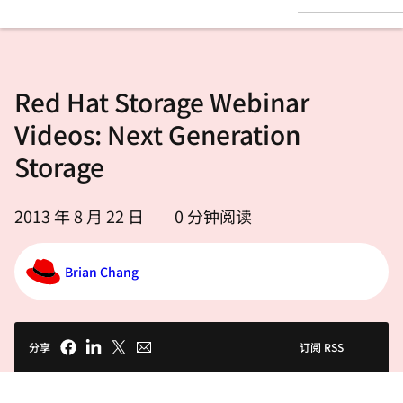
言
Red Hat Storage Webinar
Videos: Next Generation
Storage
2013 年 8 月 22 日
0
分钟阅读
Brian Chang
分享
订阅 RSS