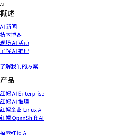
Skip
AI
to
概述
content
AI 新闻
技术博客
现场 AI 活动
了解 AI 推理
了解我们的方案
产品
红帽 AI Enterprise
红帽 AI 推理
红帽企业 Linux AI
红帽 OpenShift AI
探索红帽 AI