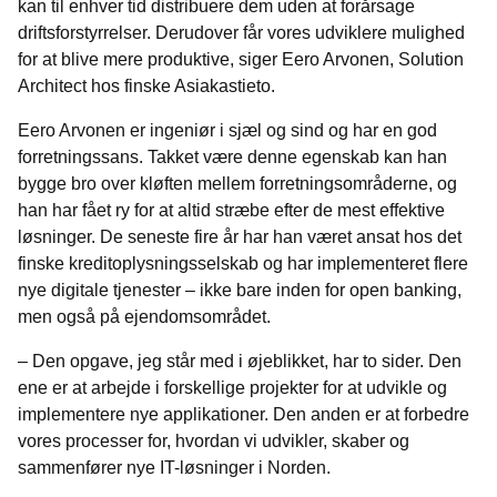
kan til enhver tid distribuere dem uden at forårsage
driftsforstyrrelser. Derudover får vores udviklere mulighed
for at blive mere produktive, siger Eero Arvonen, Solution
Architect hos finske Asiakastieto.
Eero Arvonen er ingeniør i sjæl og sind og har en god
forretningssans. Takket være denne egenskab kan han
bygge bro over kløften mellem forretningsområderne, og
han har fået ry for at altid stræbe efter de mest effektive
løsninger. De seneste fire år har han været ansat hos det
finske kreditoplysningsselskab og har implementeret flere
nye digitale tjenester – ikke bare inden for open banking,
men også på ejendomsområdet.
–
Den opgave, jeg står med i øjeblikket, har to sider. Den
ene er at arbejde i forskellige projekter for at udvikle og
implementere nye applikationer. Den anden er at forbedre
vores processer for, hvordan vi udvikler, skaber og
sammenfører nye IT-løsninger i Norden.