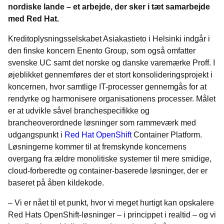
nordiske lande – et arbejde, der sker i tæt samarbejde
med Red Hat.
Kreditoplysningsselskabet Asiakastieto i Helsinki indgår i
den finske koncern Enento Group, som også omfatter
svenske UC samt det norske og danske varemærke Proff. I
øjeblikket gennemføres der et stort konsolideringsprojekt i
koncernen, hvor samtlige IT-processer gennemgås for at
rendyrke og harmonisere organisationens processer. Målet
er at udvikle såvel branchespecifikke og
brancheoverordnede løsninger som rammeværk med
udgangspunkt i
Red Hat OpenShift
Container Platform.
Løsningerne kommer til at fremskynde koncernens
overgang fra ældre monolitiske systemer til mere smidige,
cloud-forberedte og container-baserede løsninger, der er
baseret på åben kildekode.
– Vi er nået til et punkt, hvor vi meget hurtigt kan opskalere
Red Hats
OpenShift-løsninger – i princippet i realtid – og vi