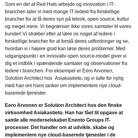
Som en del af Red Hats arbejde og innovation i IT-
branchen taler vi med mange IT-ledere fra forskellige
brancher for at få deres syn på teknik, open source, kultur
og meget mere. Vi begrænser ikke vores samtaler til vores
kunder! Vi stræber efter at lære os noget af ledere i
forskellige brancher for at forstå deres udfordringer og se,
hvordan vi i højere grad kan løse deres problemer. Med
udgangspunkt i en innovativ open source-model giver vi
dig et indblik i spændende samtaler og observationer fra
ledere i branchen. For eksempel er Eero Arvonen,
Solution Architect hos Asiakastieto, og vi talte for nylig
med han om hans tanker om implementere nye cloud-
baserede tjenester.
Eero Arvonen er Solution Architect hos den finske
virksomhed
Asiakastieto. Han har fået til opgave at
samle alle moderselskabet Enento Groups IT-
processer. Det handler om at udvikle, skabe og
implementere nye cloud-baserede tjenester i de