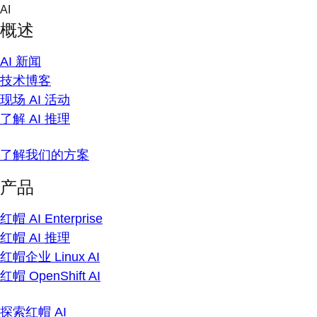
Skip
AI
to
概述
content
AI 新闻
技术博客
现场 AI 活动
了解 AI 推理
了解我们的方案
产品
红帽 AI Enterprise
红帽 AI 推理
红帽企业 Linux AI
红帽 OpenShift AI
探索红帽 AI