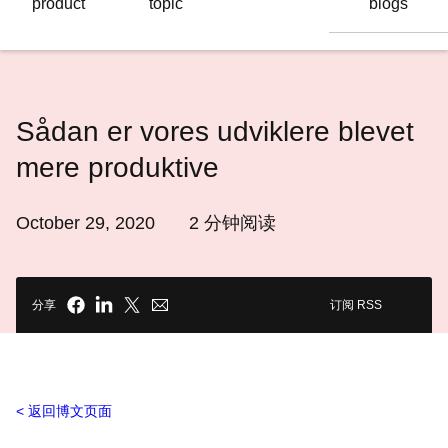
product
topic
blogs
语
言
Sådan er vores udviklere blevet
mere produktive
October 29, 2020
2
分钟阅读
分享
订阅 RSS
返回博文页面