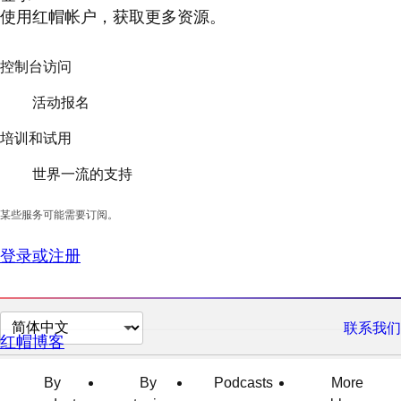
使用红帽帐户，获取更多资源。
控制台访问
活动报名
培训和试用
世界一流的支持
某些服务可能需要订阅。
登录或注册
切
联系我们
红帽博客
换
页
By
By
Podcasts
More
面