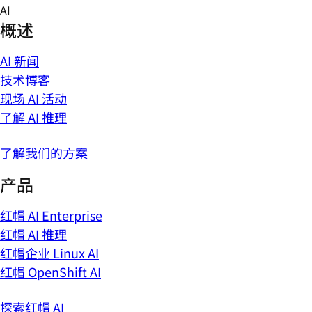
Skip
AI
to
概述
content
AI 新闻
技术博客
现场 AI 活动
了解 AI 推理
了解我们的方案
产品
红帽 AI Enterprise
红帽 AI 推理
红帽企业 Linux AI
红帽 OpenShift AI
探索红帽 AI