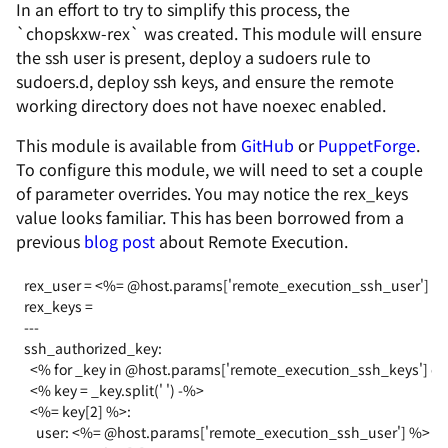
In an effort to try to simplify this process, the
`chopskxw-rex` was created. This module will ensure
the ssh user is present, deploy a sudoers rule to
sudoers.d, deploy ssh keys, and ensure the remote
working directory does not have noexec enabled.
This module is available from
GitHub
or
PuppetForge
.
To configure this module, we will need to set a couple
of parameter overrides. You may notice the rex_keys
value looks familiar. This has been borrowed from a
previous
blog post
about Remote Execution.
rex_user = <%= @host.params['remote_execution_ssh_user'] %>
rex_keys =

---

ssh_authorized_key:

  <% for _key in @host.params['remote_execution_ssh_keys'] do
  <% key = _key.split(' ') -%>

  <%= key[2] %>:

    user: <%= @host.params['remote_execution_ssh_user'] %>
