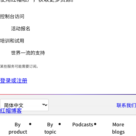
控制台访问
活动报名
培训和试用
世界一流的支持
某些服务可能需要订阅。
登录或注册
切
联系我们
红帽博客
换
页
By
By
Podcasts
More
面
product
topic
blogs
语