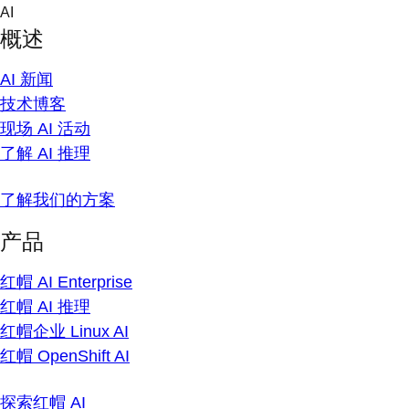
Skip
AI
to
概述
content
AI 新闻
技术博客
现场 AI 活动
了解 AI 推理
了解我们的方案
产品
红帽 AI Enterprise
红帽 AI 推理
红帽企业 Linux AI
红帽 OpenShift AI
探索红帽 AI