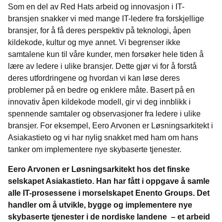
Som en del av Red Hats arbeid og innovasjon i IT-
bransjen snakker vi med mange IT-ledere fra forskjellige
bransjer, for å få deres perspektiv på teknologi, åpen
kildekode, kultur og mye annet. Vi begrenser ikke
samtalene kun til våre kunder, men forsøker hele tiden å
lære av ledere i ulike bransjer. Dette gjør vi for å forstå
deres utfordringene og hvordan vi kan løse deres
problemer på en bedre og enklere måte. Basert på en
innovativ åpen kildekode modell, gir vi deg innblikk i
spennende samtaler og observasjoner fra ledere i ulike
bransjer. For eksempel,
Eero Arvonen er Løsningsarkitekt i
Asiakastieto og vi har nylig snakket med ham om hans
tanker om implementere nye skybaserte tjenester.
Eero Arvonen er Løsningsarkitekt hos det finske
selskapet Asiakastieto. Han har fått i oppgave å samle
alle IT-prosessene i morselskapet Enento Groups. Det
handler om å utvikle, bygge og implementere nye
skybaserte tjenester i de nordiske landene – et arbeid