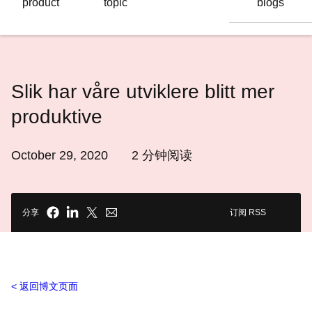
product
topic
blogs
语
言
Slik har våre utviklere blitt mer
produktive
October 29, 2020
2
分钟阅读
分享
订阅 RSS
返回博文页面