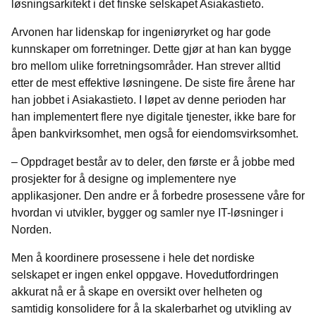
løsningsarkitekt i det finske selskapet Asiakastieto.
Arvonen har lidenskap for ingeniøryrket og har gode
kunnskaper om forretninger. Dette gjør at han kan bygge
bro mellom ulike forretningsområder. Han strever alltid
etter de mest effektive løsningene. De siste fire årene har
han jobbet i Asiakastieto
. I løpet av denne perioden har
han implementert flere nye digitale tjenester, ikke bare for
åpen bankvirksomhet, men også for eiendomsvirksomhet.
–
Oppdraget består av to deler, den første er å jobbe med
prosjekter for å designe og implementere nye
applikasjoner. Den andre er å forbedre prosessene våre for
hvordan vi utvikler, bygger og samler nye IT-løsninger i
Norden.
Men å koordinere prosessene i hele det nordiske
selskapet er ingen enkel oppgave. Hovedutfordringen
akkurat nå er å skape en oversikt over helheten og
samtidig konsolidere for å la skalerbarhet og utvikling av