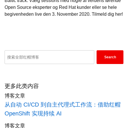
Baltic track. Vælg sessions med nogle af verdens førende
Open Source eksperter og Red Hat kunder eller se hele
begivenheden live den 3. November 2020.
Tilmeld dig her!
Enter
Search
keywords
here
to
search
更多此类内容
blogs
博客文章
从自动 CI/CD 到自主代理式工作流：借助红帽
OpenShift 实现持续 AI
博客文章