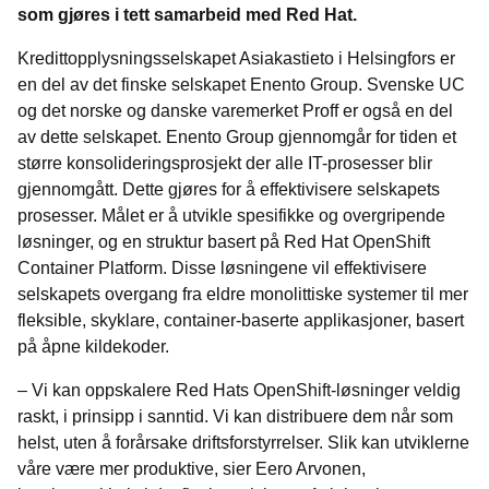
som gjøres i tett samarbeid med Red Hat.
Kredittopplysningsselskapet Asiakastieto i Helsingfors er
en del av det finske selskapet Enento Group. Svenske UC
og det norske og danske varemerket Proff er også en del
av dette selskapet. Enento Group gjennomgår for tiden et
større konsolideringsprosjekt der alle IT-prosesser blir
gjennomgått. Dette gjøres for å effektivisere selskapets
prosesser. Målet er å utvikle spesifikke og overgripende
løsninger, og en struktur basert på Red Hat
OpenShift
Container Platform. Disse løsningene vil effektivisere
selskapets overgang fra eldre monolittiske systemer til mer
fleksible, skyklare, container-baserte applikasjoner, basert
på åpne kildekoder.
– Vi kan oppskalere Red Hats OpenShift-løsninger veldig
raskt, i prinsipp i sanntid. Vi kan distribuere dem når som
helst, uten å forårsake driftsforstyrrelser. Slik kan utviklerne
våre være mer produktive, sier Eero Arvonen,