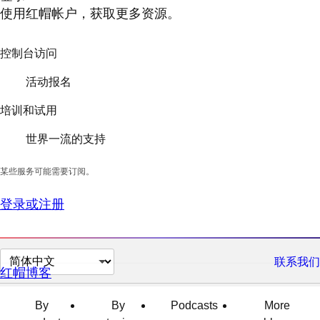
使用红帽帐户，获取更多资源。
控制台访问
活动报名
培训和试用
世界一流的支持
某些服务可能需要订阅。
登录或注册
切
联系我们
红帽博客
换
页
By
By
Podcasts
More
面