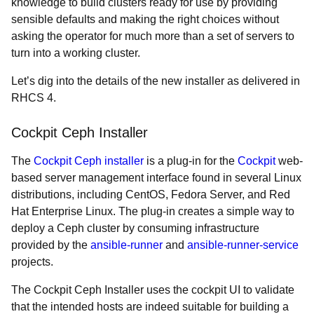
knowledge to build clusters ready for use by providing
sensible defaults and making the right choices without
asking the operator for much more than a set of servers to
turn into a working cluster.
Let’s dig into the details of the new installer as delivered in
RHCS 4.
Cockpit Ceph Installer
The
Cockpit Ceph installer
is a plug-in for the
Cockpit
web-
based server management interface found in several Linux
distributions, including CentOS, Fedora Server, and Red
Hat Enterprise Linux. The plug-in creates a simple way to
deploy a Ceph cluster by consuming infrastructure
provided by the
ansible-runner
and
ansible-runner-service
projects.
The Cockpit Ceph Installer uses the cockpit UI to validate
that the intended hosts are indeed suitable for building a