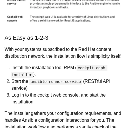
As Easy as 1-2-3
With your systems subscribed to the Red Hat content
distribution network, the installation flow is simplicity itself:
Install the installation tool RPM (
cockpit-ceph-
).
installer
Start the
(RESTful API
ansible-runner-service
service).
Log in to the cockpit web console, and start the
installation!
The installer gathers your configuration requirements, and
handles Ansible configuration interactions for you. The
installation workflow also performs a sanity check of the