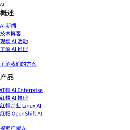
Skip
AI
to
概述
content
AI 新闻
技术博客
现场 AI 活动
了解 AI 推理
了解我们的方案
产品
红帽 AI Enterprise
红帽 AI 推理
红帽企业 Linux AI
红帽 OpenShift AI
探索红帽 AI