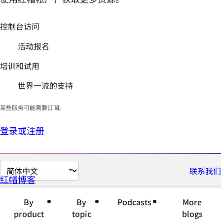
控制台访问
活动报名
培训和试用
世界一流的支持
某些服务可能需要订阅。
登录或注册
切
联系我们
红帽博客
换
页
By
By
Podcasts
More
面
product
topic
blogs
语