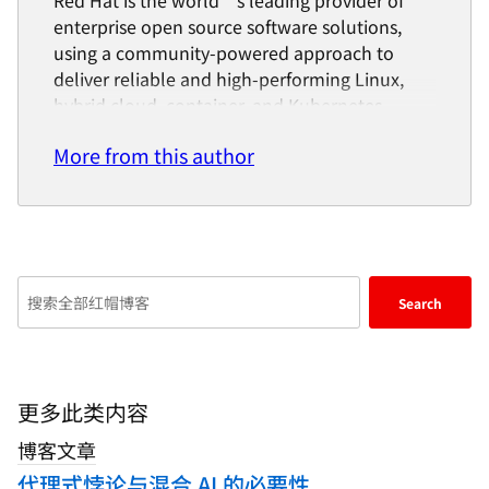
Red Hat is the world’s leading provider of
enterprise open source software solutions,
using a community-powered approach to
deliver reliable and high-performing Linux,
hybrid cloud, container, and Kubernetes
technologies.
More from this author
Red Hat helps customers integrate new and
existing IT applications, develop cloud-native
applications, standardize on our industry-
leading operating system, and automate,
secure, and manage complex environments.
Enter
Search
Award-winning support, training, and
keywords
consulting services make Red Hat a trusted
here
adviser to the Fortune 500. As a strategic
to
partner to cloud providers, system integrators,
search
更多此类内容
application vendors, customers, and open
blogs
source communities, Red Hat can help
博客文章
organizations prepare for the digital future.
代理式悖论与混合 AI 的必要性