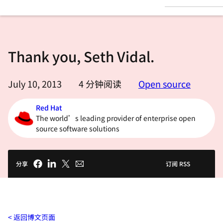
言
Thank you, Seth Vidal.
July 10, 2013
4
分钟阅读
Open source
Red Hat
The world’s leading provider of enterprise open
source software solutions
分享
订阅 RSS
返回博文页面