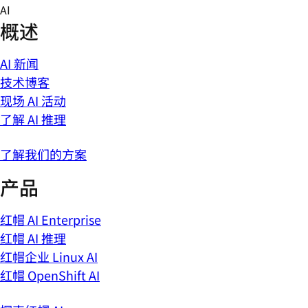
Skip
AI
to
概述
content
AI 新闻
技术博客
现场 AI 活动
了解 AI 推理
了解我们的方案
产品
红帽 AI Enterprise
红帽 AI 推理
红帽企业 Linux AI
红帽 OpenShift AI