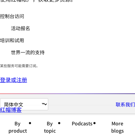
控制台访问
活动报名
培训和试用
世界一流的支持
某些服务可能需要订阅。
登录或注册
切
联系我们
红帽博客
换
页
By
By
Podcasts
More
面
product
topic
blogs
语