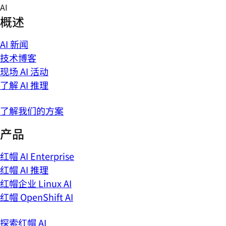
Skip
AI
to
概述
content
AI 新闻
技术博客
现场 AI 活动
了解 AI 推理
了解我们的方案
产品
红帽 AI Enterprise
红帽 AI 推理
红帽企业 Linux AI
红帽 OpenShift AI
探索红帽 AI