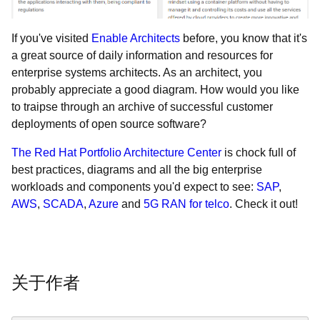
If you've visited
Enable Architects
before, you know that it's
a great source of daily information and resources for
enterprise systems architects. As an architect, you
probably appreciate a good diagram. How would you like
to traipse through an archive of successful customer
deployments of open source software?
The Red Hat Portfolio Architecture Center
is chock full of
best practices, diagrams and all the big enterprise
workloads and components you'd expect to see:
SAP
,
AWS
,
SCADA
,
Azure
and
5G RAN for telco
. Check it out!
关于作者