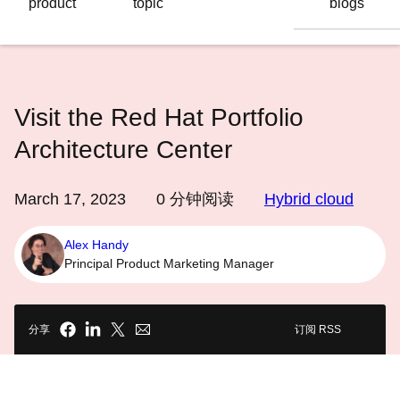
product
topic
blogs
语
言
Visit the Red Hat Portfolio
Architecture Center
March 17, 2023
0
分钟阅读
Hybrid cloud
Alex Handy
Principal Product Marketing Manager
分享
订阅 RSS