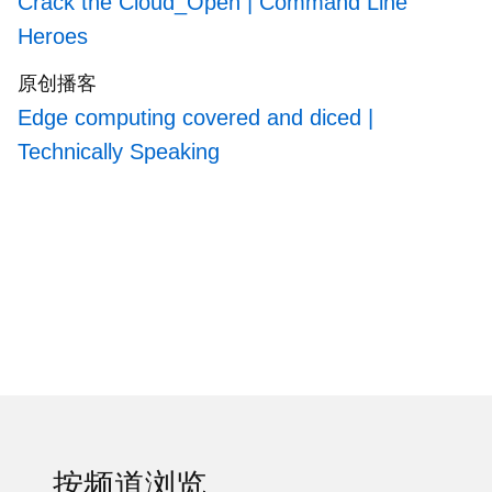
Crack the Cloud_Open | Command Line
massively multiplayer game,
Habitat
, for the C64,
from 1986:
https://neohabitat.org
. I've consulted
Heroes
and collaborated with the NY MOMA, the
原创播客
Oakland Museum of California, Cisco, Semtech,
Twilio, Game Developers Conference, NGNX,
Edge computing covered and diced |
the Anti-Defamation League, the Library of
Technically Speaking
Congress and the Oakland Public Library System
on projects, contracts, and exhibitions.
按频道浏览