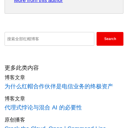
More from this author
classes at USF, SFSU, AAU, UC Law Hastings
and Harvard Law.
I have worked with the EFF, Stanford, MIT, and
Archive.org to brief the US Copyright Office and
change US copyright law. We won multiple
Enter
exemptions to the DMCA, accepted and
Search
keywords
implemented by the Librarian of Congress. My
here
writings have appeared in Wired, Bloomberg,
Make Magazine, SD Times, The Austin American
to
Statesman, The Atlanta Journal Constitution and
search
更多此类内容
many other outlets.
blogs
博客文章
I have been written about by the Wall Street
为什么红帽合作伙伴是电信业务的终极资产
Journal,
The Washington Post
,
Wired
and
The
Atlantic
. I have been called "
The Gertrude Stein
博客文章
of Video Games
," an honor I accept, as I live less
代理式悖论与混合 AI 的必要性
than a mile from her childhood home in Oakland,
CA. I was project lead on the first successful
原创播客
institutional preservation and rebooting of the first