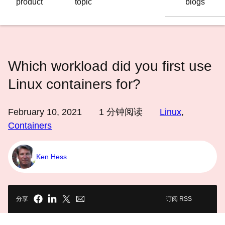
product
topic
blogs
语
言
Which workload did you first use
Linux containers for?
February 10, 2021
1
分钟阅读
Linux
,
Containers
Ken Hess
分享
订阅 RSS