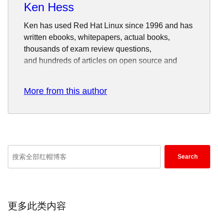
Ken Hess
Ken has used Red Hat Linux since 1996 and has
written ebooks, whitepapers, actual books,
thousands of exam review questions,
and hundreds of articles on open source and
other topics. Ken also has 20+ years of
experience as an enterprise sysadmin with Unix,
More from this author
Linux, Windows, and Virtualization.
Follow him on Twitter:
@kenhess
for a
continuous feed of Sysadmin topics, film, and
random rants.
Enter
In the evening after Ken replaces his red hat with
Search
his foil hat, he writes and makes films with
keywords
varying degrees of success and acceptance. He
here
is an award-winning filmmaker who constantly
to
tries to convince everyone of his Renaissance
search
更多此类内容
Man status, also with varying degrees of success
blogs