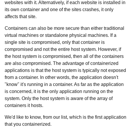
websites with it. Alternatively, if each website is installed in
its own container and one of the sites crashes, it only
affects that site.
Containers can also be more secure than either traditional
virtual machines or standalone physical machines. If a
single site is compromised, only that container is
compromised and not the entire host system. However, if
the host system is compromised, then all of the containers
are also compromised. The advantage of containerized
applications is that the host system is typically not exposed
from a container. In other words, the application doesn't
"know" it's running in a container. As far as the application
is concerned, it is the only application running on the
system. Only the host system is aware of the array of
containers it hosts.
We'd like to know, from our list, which is the first application
that you containerized.