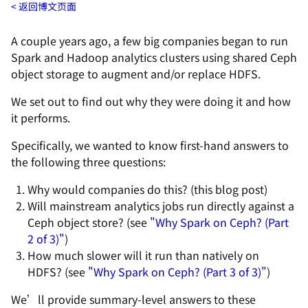
返回博文页面
A couple years ago, a few big companies began to run
Spark and Hadoop analytics clusters using shared Ceph
object storage to augment and/or replace HDFS.
We set out to find out why they were doing it and how
it performs.
Specifically, we wanted to know first-hand answers to
the following three questions:
Why would companies do this? (this blog post)
Will mainstream analytics jobs run directly against a
Ceph object store? (see
"Why Spark on Ceph? (Part
2 of 3)"
)
How much slower will it run than natively on
HDFS? (see
"Why Spark on Ceph? (Part 3 of 3)"
)
We’ll provide summary-level answers to these