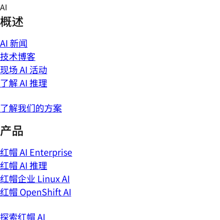
Skip
AI
to
概述
content
AI 新闻
技术博客
现场 AI 活动
了解 AI 推理
了解我们的方案
产品
红帽 AI Enterprise
红帽 AI 推理
红帽企业 Linux AI
红帽 OpenShift AI
探索红帽 AI