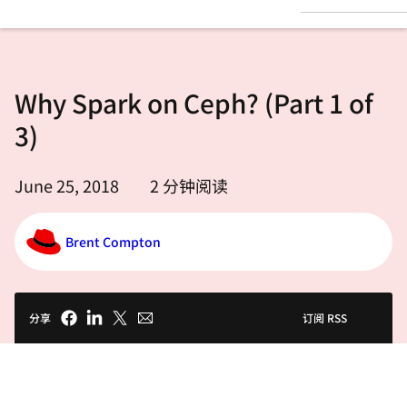
言
Why Spark on Ceph? (Part 1 of
3)
June 25, 2018
2
分钟阅读
Brent Compton
分享
订阅 RSS