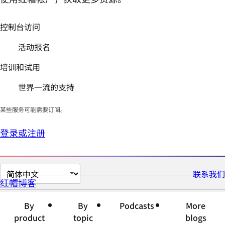
控制台访问
活动报名
培训和试用
世界一流的支持
某些服务可能需要订阅。
登录或注册
切
联系我们
红帽博客
换
页
By
By
Podcasts
More
面
product
topic
blogs
语