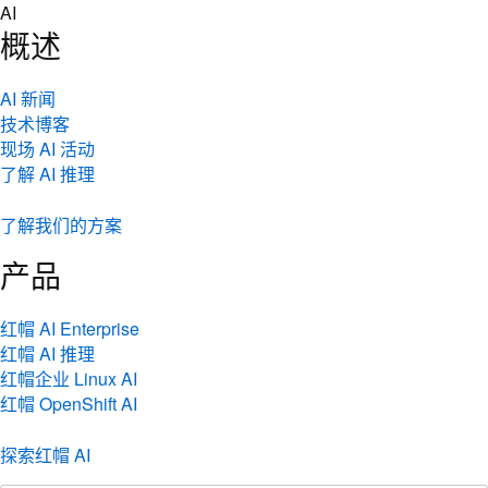
Skip
AI
to
概述
content
AI 新闻
技术博客
现场 AI 活动
了解 AI 推理
了解我们的方案
产品
红帽 AI Enterprise
红帽 AI 推理
红帽企业 Linux AI
红帽 OpenShift AI
探索红帽 AI